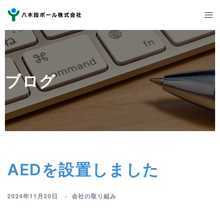
コ
ト
ン
グ
テ
ル
ン
メ
ツ
ニ
へ
ブログ
ュ
ス
ー
キ
ッ
プ
AEDを設置しました
2024年11月20日
会社の取り組み